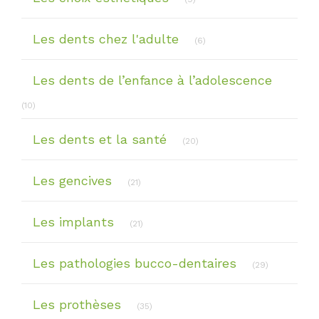
Articles Count
Les dents chez l'adulte
(6)
Les dents de l’enfance à l’adolescence
Articles Count
(10)
Articles Count
Les dents et la santé
(20)
Articles Count
Les gencives
(21)
Articles Count
Les implants
(21)
Articles Co
Les pathologies bucco-dentaires
(29)
Articles Count
Les prothèses
(35)