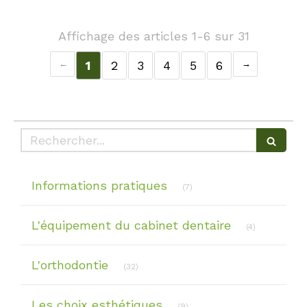
Affichage des articles 1-6 sur 31
1
2
3
4
5
6
Rechercher
Articles Count
Informations pratiques
(7)
Articles Cou
L'équipement du cabinet dentaire
(4)
Articles Count
L'orthodontie
(32)
Articles Count
Les choix esthétiques
(9)