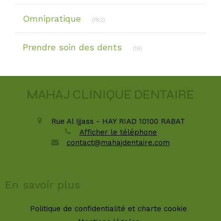
Articles Count
Omnipratique
(182)
Articles Count
Prendre soin des dents
(19)
MAHAJ CLINIQUE DENTAIRE
Rue Al Ijjass - HAY RIAD
10100
RABAT
Afficher le téléphone
contact@mahajdentaire.com
En savoir plus
Politique de confidentialité et charte cookie