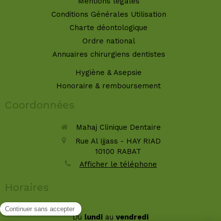
Mentions légales
Conditions Générales Utilisation
Charte déontologique
Ordre national
Annuaires chirurgiens dentistes
Hygiène & Asepsie
Honoraire & remboursement
Coordonnées
Mahaj Clinique Dentaire
Rue Al Ijjass - HAY RIAD
10100
RABAT
Afficher le téléphone
Horaires
Du
lundi
au
vendredi