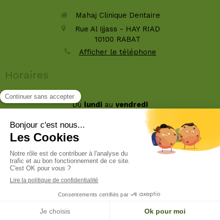
Mahaj Clinique Dentaire
Rue Al Ijjass - HAY RIAD
10100
RABAT
Afficher le téléphone
Horaires
Du
lundi
au
vendredi
9h-16h30
Le
samedi
9h-12h30
Rechercher
Création par