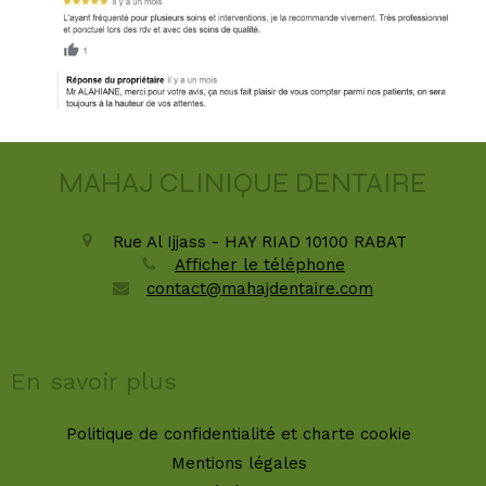
MAHAJ CLINIQUE DENTAIRE
Rue Al Ijjass - HAY RIAD
10100
RABAT
Afficher le téléphone
contact@mahajdentaire.com
En savoir plus
Politique de confidentialité et charte cookie
Mentions légales