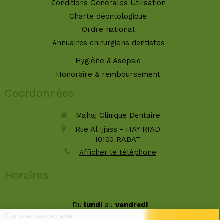
Conditions Générales Utilisation
Charte déontologique
Ordre national
Annuaires chirurgiens dentistes
Hygiène & Asepsie
Honoraire & remboursement
Coordonnées
Mahaj Clinique Dentaire
Rue Al Ijjass - HAY RIAD
10100
RABAT
Afficher le téléphone
Horaires
Du
lundi
au
vendredi
9h-16h30