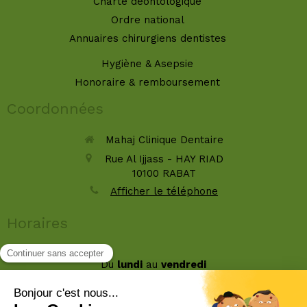
Charte déontologique
Ordre national
Annuaires chirurgiens dentistes
Hygiène & Asepsie
Honoraire & remboursement
Coordonnées
Mahaj Clinique Dentaire
Rue Al Ijjass - HAY RIAD
10100
RABAT
Afficher le téléphone
Horaires
Du
lundi
au
vendredi
9h-16h30