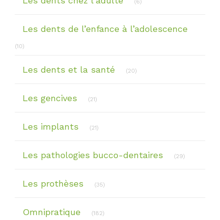
Les dents chez l'adulte
(6)
Les dents de l’enfance à l’adolescence
Articles Count
(10)
Articles Count
Les dents et la santé
(20)
Articles Count
Les gencives
(21)
Articles Count
Les implants
(21)
Articles Co
Les pathologies bucco-dentaires
(29)
Articles Count
Les prothèses
(35)
Articles Count
Omnipratique
(182)