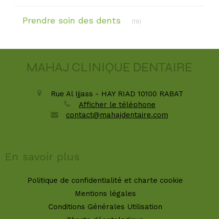
Articles Count
Prendre soin des dents
(19)
MAHAJ CLINIQUE DENTAIRE
Rue Al Ijjass - HAY RIAD
10100
RABAT
Afficher le téléphone
contact@mahajdentaire.com
En savoir plus
Politique de confidentialité et charte cookie
Mentions légales
Conditions Générales Utilisation