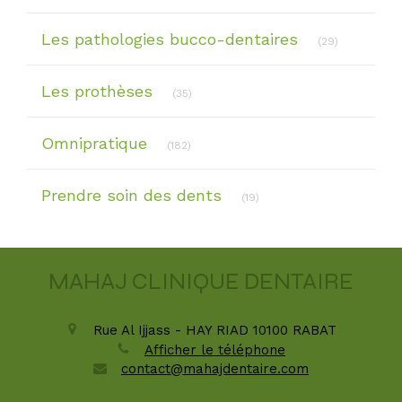
Articles Co
Les pathologies bucco-dentaires
(29)
Articles Count
Les prothèses
(35)
Articles Count
Omnipratique
(182)
Articles Count
Prendre soin des dents
(19)
MAHAJ CLINIQUE DENTAIRE
Rue Al Ijjass - HAY RIAD
10100
RABAT
Afficher le téléphone
contact@mahajdentaire.com