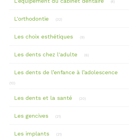
L'équipement du cabinet dentaire
(4)
Articles Count
L'orthodontie
(32)
Articles Count
Les choix esthétiques
(9)
Articles Count
Les dents chez l'adulte
(6)
Les dents de l’enfance à l’adolescence
Articles Count
(10)
Articles Count
Les dents et la santé
(20)
Articles Count
Les gencives
(21)
Articles Count
Les implants
(21)