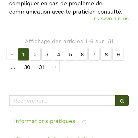
compliquer en cas de problème de
communication avec le praticien consulté.
EN SAVOIR PLUS
Affichage des articles 1-6 sur 181
1
2
3
4
5
6
7
8
9
…
30
31
Rechercher
Articles Count
Informations pratiques
(7)
Articles Cou