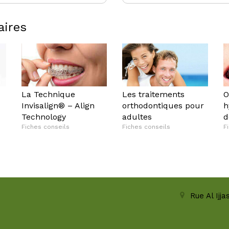
aires
La Technique
Les traitements
O
Invisalign® – Align
orthodontiques pour
h
Technology
adultes
d
Fiches conseils
Fiches conseils
F
Rue Al Ijj