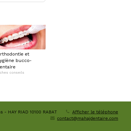
rthodontie et
ygiène bucco-
entaire
iches conseils
ass - HAY RIAD
10100
RABAT
Afficher le téléphone
contact@mahajdentaire.com