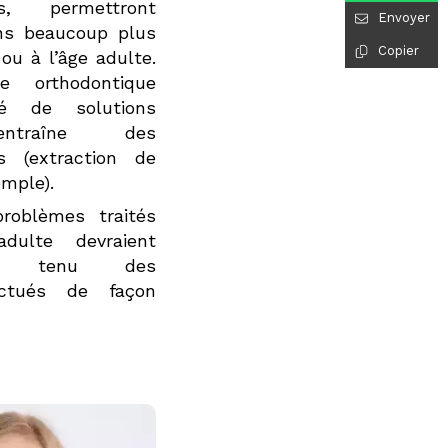
s, permettront
Envoyer
ons beaucoup plus
Copier
ou à l’âge adulte.
e orthodontique
té de solutions
ntraîne des
s (extraction de
emple).
problèmes traités
adulte devraient
pte tenu des
ectués de façon