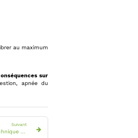
librer au maximum
 conséquences sur
estion, apnée du
Suivant
Inlay et onlay, une technique conservatrice