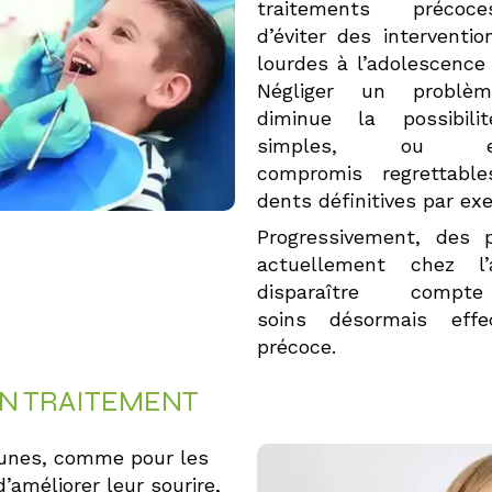
traitements précoce
d’éviter des interventi
lourdes à l’adolescence 
Négliger un problèm
diminue la possibili
simples, ou e
compromis regrettable
dents définitives par ex
Progressivement, des 
actuellement chez l’
disparaître com
soins désormais eff
précoce.
N TRAITEMENT
eunes, comme pour les
’améliorer leur sourire,