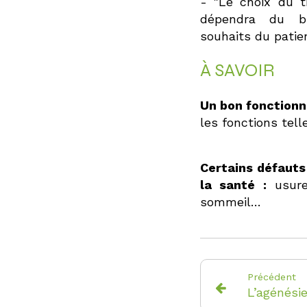
- "Le choix du t
dépendra du b
souhaits du patien
À SAVOIR
Un bon fonction
les fonctions tell
Certains défauts
la santé :
usure
sommeil…
Précédent
L’agénési