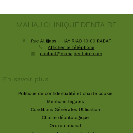
MAHAJ CLINIQUE DENTAIRE
Rue Al Ijjass - HAY RIAD
10100
RABAT
Afficher le téléphone
contact@mahajdentaire.com
En savoir plus
Politique de confidentialité et charte cookie
Mentions légales
Conditions Générales Utilisation
Charte déontologique
Ordre national