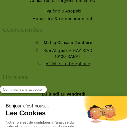
Annuaires chirurgiens dentistes
Hygiène & Asepsie
Honoraire & remboursement
Coordonnées
Mahaj Clinique Dentaire
Rue Al Ijjass - HAY RIAD
10100
RABAT
Afficher le téléphone
Horaires
Du
lundi
au
vendredi
9h-16h30
Le
samedi
9h-12h30