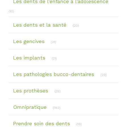
Les dents de l’enfance à l’adolescence
Articles Count
(10)
Articles Count
Les dents et la santé
(20)
Articles Count
Les gencives
(21)
Articles Count
Les implants
(21)
Articles Co
Les pathologies bucco-dentaires
(29)
Articles Count
Les prothèses
(35)
Articles Count
Omnipratique
(182)
Articles Count
Prendre soin des dents
(19)