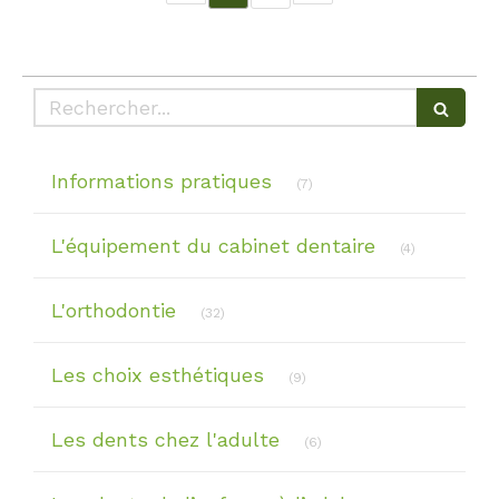
Rechercher
Articles Count
Informations pratiques
(7)
Articles Cou
L'équipement du cabinet dentaire
(4)
Articles Count
L'orthodontie
(32)
Articles Count
Les choix esthétiques
(9)
Articles Count
Les dents chez l'adulte
(6)