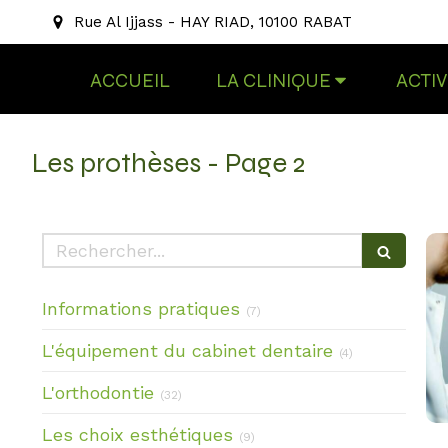
Rue Al Ijjass - HAY RIAD, 10100 RABAT
ACCUEIL
LA CLINIQUE
ACTIV
Les prothèses - Page 2
Rechercher
Articles Count
Informations pratiques
(7)
Articles Count
L'équipement du cabinet dentaire
(4)
Articles Count
L'orthodontie
(32)
Articles Count
Les choix esthétiques
(9)