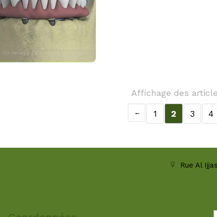
Affichage des articl
1
2
3
4
Rue Al Ijj