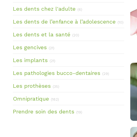
Articles Count
Les dents chez l'adulte
(6)
Article
Les dents de l’enfance à l’adolescence
(10)
Articles Count
Les dents et la santé
(20)
Articles Count
Les gencives
(21)
Articles Count
Les implants
(21)
Articles Count
Les pathologies bucco-dentaires
(29)
Articles Count
Les prothèses
(35)
Articles Count
Omnipratique
(182)
Articles Count
Prendre soin des dents
(19)