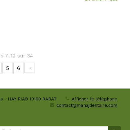
es 7-12 sur 34
5
6
ass - HAY RIAD
10100
RABAT
Afficher le téléphone
contact@mahajdentaire.com
Rechercher