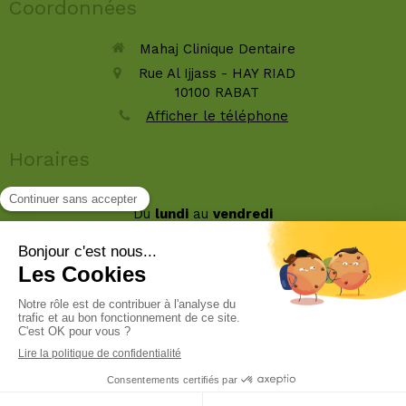
Coordonnées
Mahaj Clinique Dentaire
Rue Al Ijjass - HAY RIAD
10100
RABAT
Afficher le téléphone
Horaires
Du
lundi
au
vendredi
9h-16h30
Le
samedi
9h-12h30
Rechercher