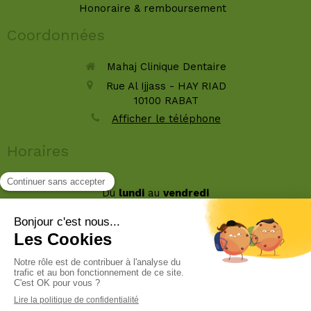
Honoraire & remboursement
Coordonnées
Mahaj Clinique Dentaire
Rue Al Ijjass - HAY RIAD
10100
RABAT
Afficher le téléphone
Horaires
Du
lundi
au
vendredi
9h-16h30
Le
samedi
9h-12h30
Rechercher