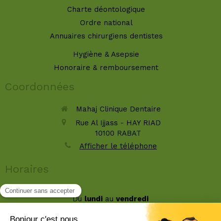
Charte déontologique
Ordre national
Annuaires chirurgiens dentistes
Hygiène & Asepsie
Honoraire & remboursement
Coordonnées
Mahaj Clinique Dentaire
Rue Al Ijjass - HAY RIAD
10100
RABAT
Afficher le téléphone
Horaires
Du
lundi
au
vendredi
9h-16h30