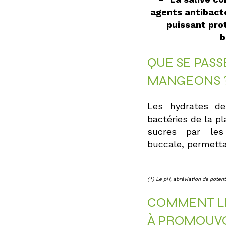
agents antibacté
puissant pro
b
QUE SE PAS
MANGEONS 
Les hydrates de
bactéries de la p
sucres par les
buccale, permetta
(*) Le pH, abréviation de potent
COMMENT LE
À PROMOUVO