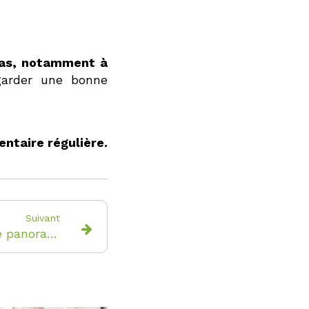
epas, notamment à
garder une bonne
ntaire régulière.
Suivant
L'examen radiologique panoramique