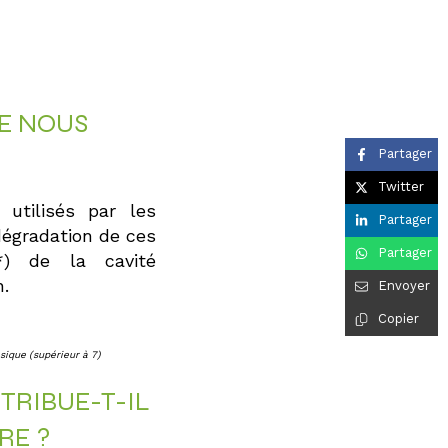
UE NOUS
Partager
Twitter
utilisés par les
Partager
dégradation de ces
Partager
*) de la cavité
.
Envoyer
Copier
asique (supérieur à 7)
RIBUE-T-IL
RE ?