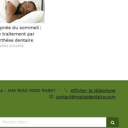
pnée du sommeil :
e traitement par
rthèse dentaire
iches conseils
ass - HAY RIAD
10100
RABAT
Afficher le téléphone
contact@mahajdentaire.com
Rechercher