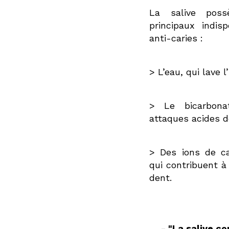
La salive poss
principaux indis
anti-caries :
> L’eau, qui lave l
> Le bicarbonat
attaques acides d
> Des ions de c
qui contribuent à 
dent.
- "La salive c