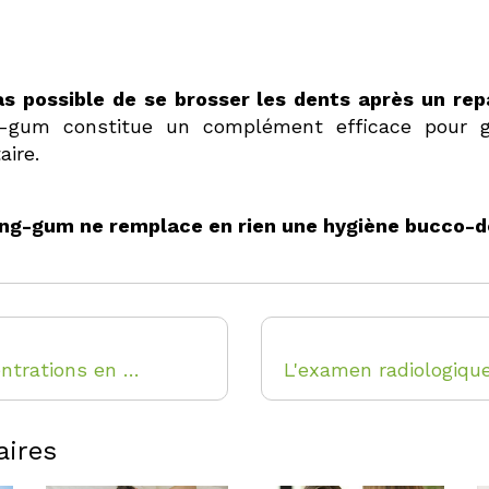
pas possible de se brosser les dents après un r
g-gum constitue un complément efficace pour 
ire.
g-gum ne remplace en rien une hygiène bucco-de
Les concentrations en fluor des eaux minérales
aires