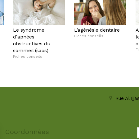
Le syndrome
L’agénésie dentaire
A
d'apnées
Fiches conseils
l
obstructives du
o
sommeil (saos)
F
Fiches conseils
Rue Al Ijj
Coordonnées