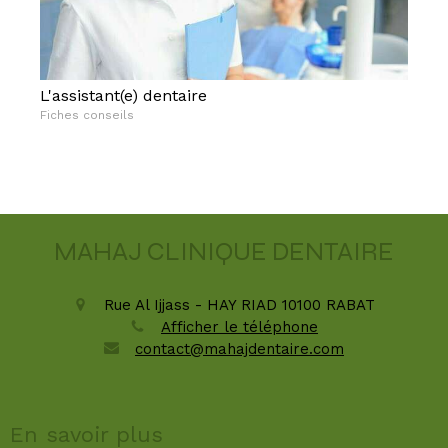
L'assistant(e) dentaire
Fiches conseils
MAHAJ CLINIQUE DENTAIRE
Rue Al Ijjass - HAY RIAD
10100
RABAT
Afficher le téléphone
contact@mahajdentaire.com
En savoir plus