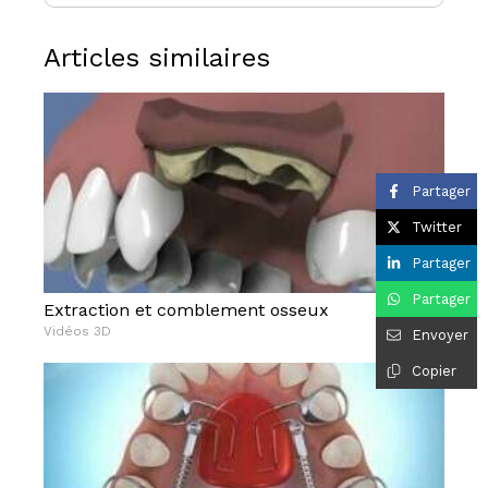
Articles similaires
Partager
Twitter
Partager
Partager
Extraction et comblement osseux
Vidéos 3D
Envoyer
Copier