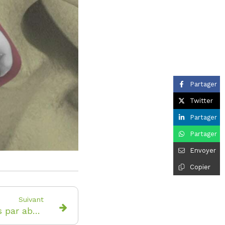
Partager
Twitter
Partager
Partager
Envoyer
Copier
Suivant
Comblement de sinus par abord latéral sans pose d’implant