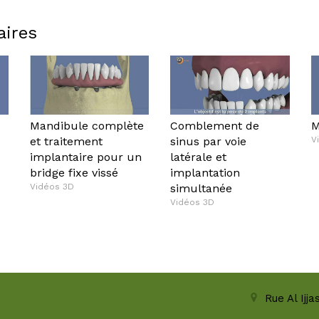
aires
Mandibule complète
Comblement de
M
et traitement
sinus par voie
V
implantaire pour un
latérale et
bridge fixe vissé
implantation
Vidéos 3D
simultanée
Vidéos 3D
Rue Al Ijj