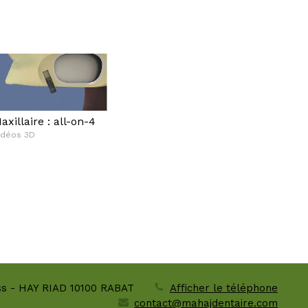
axillaire : all-on-4
idéos 3D
ass - HAY RIAD
10100
RABAT
Afficher le téléphone
contact@mahajdentaire.com