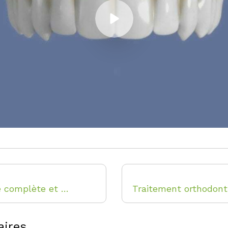
Mandibule complète et traitement implantaire pour un bridge fixe scellé
aires