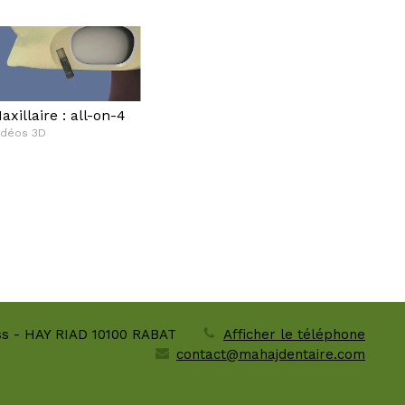
axillaire : all-on-4
idéos 3D
ass - HAY RIAD
10100
RABAT
Afficher le téléphone
contact@mahajdentaire.com