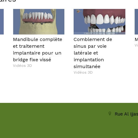
Mandibule complète
Comblement de
M
et traitement
sinus par voie
V
implantaire pour un
latérale et
bridge fixe vissé
implantation
Vidéos 3D
simultanée
Vidéos 3D
Rue Al Ijj