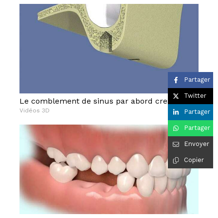
Partager
Twitter
Le comblement de sinus par abord crestal
Vidéos 3D
Partager
Partager
Envoyer
Copier