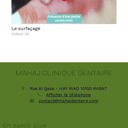
Le surfaçage
Vidéos 3D
MAHAJ CLINIQUE DENTAIRE
Rue Al Ijjass - HAY RIAD
10100
RABAT
Afficher le téléphone
contact@mahajdentaire.com
En savoir plus