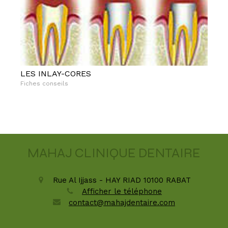
LES INLAY-CORES
Fiches conseils
MAHAJ CLINIQUE DENTAIRE
Rue Al Ijjass - HAY RIAD
10100
RABAT
Afficher le téléphone
contact@mahajdentaire.com